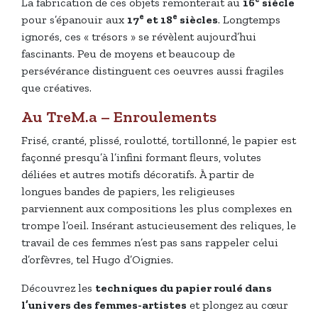
La fabrication de ces objets remonterait au
16
siècle
e
e
pour s’épanouir aux
17
et 18
siècles
. Longtemps
ignorés, ces « trésors » se révèlent aujourd’hui
fascinants. Peu de moyens et beaucoup de
persévérance distinguent ces oeuvres aussi fragiles
que créatives.
Au TreM.a – Enroulements
Frisé, cranté, plissé, roulotté, tortillonné, le papier est
façonné presqu’à l’infini formant fleurs, volutes
déliées et autres motifs décoratifs. À partir de
longues bandes de papiers, les religieuses
parviennent aux compositions les plus complexes en
trompe l’oeil. Insérant astucieusement des reliques, le
travail de ces femmes n’est pas sans rappeler celui
d’orfèvres, tel Hugo d’Oignies.
Découvrez les
techniques du papier roulé dans
l’univers des femmes-artistes
et plongez au cœur