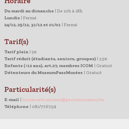
Horaire
Du mardi au dimanche
|
De 10h à 18h
Lundis
|
Fermé
24/12, 25/12, 31/12 et 01/01
|
Fermé
Tarif(s)
Tarif plein
|
5€
Tarif réduit (étudiants, seniors, groupes)
|
2,5€
Enfants (<12 ans), art.27, membres ICOM
|
Gratuit
Détenteurs du MuseumPassMusées
|
Gratuit
Particularité(s)
E-mail
|
musee.arts.anciens@province.namur.be
Téléphone
| 081/77.67.54