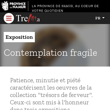
LA PROVINCE DE
, AU COEUR DE
NAMUR
VOTRE QUOTIDIEN
FR
Exposition
Contemplation fragile
Patience, minutie et piété
caractérisent les oeuvres de la
collection "trésors de ferveur".
Ceux-ci sont mis à l'honneur
dans trois expositions