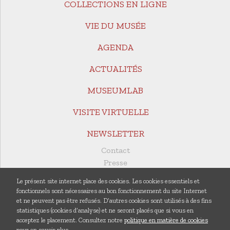
COLLECTIONS EN LIGNE
VIE DU MUSÉE
AGENDA
ACTUALITÉS
MUSEUMLAB
VISITE VIRTUELLE
NEWSLETTER
Contact
Presse
Revue de presse
Le présent site internet place des cookies. Les cookies essentiels et
Documents utiles
fonctionnels sont nécessaires au bon fonctionnement du site Internet
Rapports annuels
et ne peuvent pas être refusés. D’autres cookies sont utilisés à des fins
statistiques (cookies d’analyse) et ne seront placés que si vous en
Publications
acceptez le placement. Consultez notre
politique en matière de cookies
Centre de documentation
pour en savoir plus.