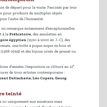
nt de départ pour la visite. Fascinés par leur
és pour produire de multiples objets
puis l’aube de l’humanité.
, on remarque notamment d’exceptionnelles
t à la
Préhistoire
, des amulettes en
pire égyptien
(1500 à 1000 av. J.-C), des
enats, une boîte à pique-nique en bois et
(1368-1644) et des bijoux ornés de grenat ou
e
ions d’années, l’exposition se clôture au 21
tures de trois artistes contemporains :
cent Dellacherie, Léo Copers, Georg
rre teinté
as ici uniquement aux minéraux mais