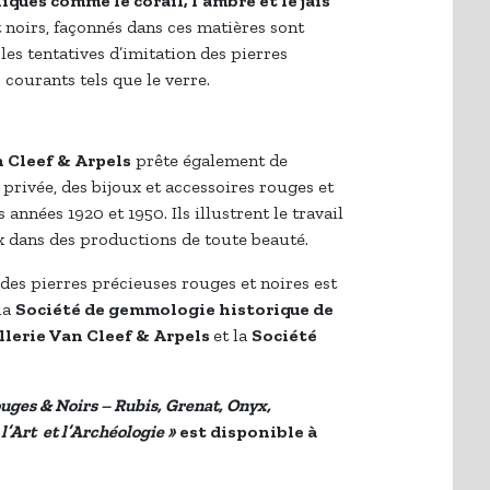
ques comme le corail, l’ambre et le jais
et noirs, façonnés dans ces matières sont
es tentatives d’imitation des pierres
courants tels que le verre.
n Cleef & Arpels
prête également de
privée, des bijoux et accessoires rouges et
années 1920 et 1950. Ils illustrent le travail
x dans des productions de toute beauté.
des pierres précieuses rouges et noires est
 la
Société de gemmologie historique de
llerie Van Cleef & Arpels
et la
Société
uges & Noirs – Rubis, Grenat, Onyx,
’Art et l’Archéologie »
est disponible à