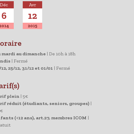
Déc
Avr
6
12
2014
2015
oraire
 mardi au dimanche
|
De 10h à 18h
ndis
|
Fermé
/12, 25/12, 31/12 et 01/01
|
Fermé
arif(s)
rif plein
|
5€
rif réduit (étudiants, seniors, groupes)
|
5€
fants (<12 ans), art.27, membres ICOM
|
atuit