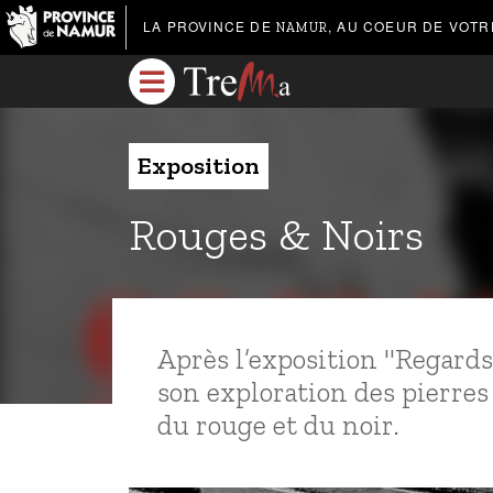
LA PROVINCE DE
, AU COEUR DE VOTR
NAMUR
Exposition
Rouges & Noirs
Après l’exposition "Regards 
son exploration des pierres
du rouge et du noir.