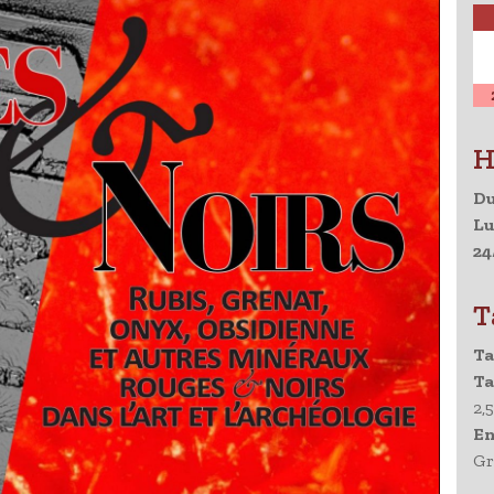
H
Du
Lu
24
T
Ta
Ta
2,
En
Gr