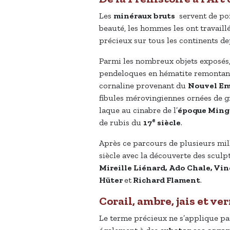
Les
minéraux bruts
servent de poi
beauté, les hommes les ont travaill
précieux sur tous les continents de
Parmi les nombreux objets exposés
pendeloques en hématite remontan
cornaline provenant du
Nouvel Em
fibules mérovingiennes ornées de gr
laque au cinabre de l’
époque Ming
e
de rubis du
17
siècle
.
Après ce parcours de plusieurs mill
siècle avec la découverte des sculp
Mireille Liénard, Ado Chale, Vin
Hüter
et
Richard Flament
.
Corail, ambre, jais et ve
Le terme précieux ne s’applique p