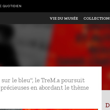
E QUOTIDIEN
VIE DU MUSÉE
COLLECTION
sur le bleu", le TreM.a poursuit
 précieuses en abordant le thème
D