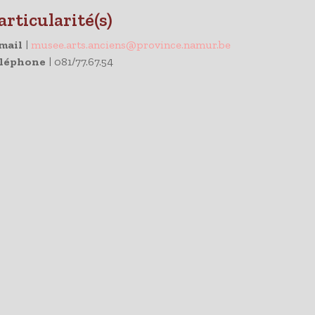
articularité(s)
mail
|
musee.arts.anciens@province.namur.be
léphone
| 081/77.67.54