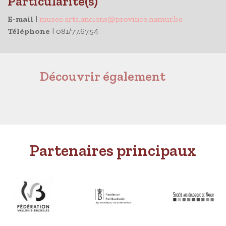
Particularité(s)
E-mail
|
musee.arts.anciens@province.namur.be
Téléphone
| 081/77.67.54
Découvrir également
Partenaires principaux