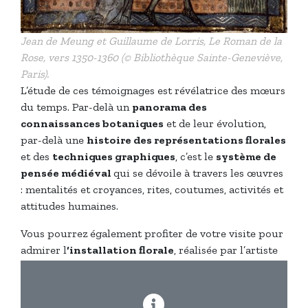
Jean de Meung et Guillaume de Lorris, Le Roman de la
Rose, vers 1350-1360 (© Bibliothèque Sainte-Geneviève,
Paris).
L’étude de ces témoignages est révélatrice des mœurs
du temps. Par-delà un
panorama des
connaissances botaniques
et de leur évolution,
par-delà une
histoire des représentations florales
et des
techniques graphiques
, c’est le
système de
pensée médiéval
qui se dévoile à travers les œuvres
: mentalités et croyances, rites, coutumes, activités et
attitudes humaines.
Vous pourrez également profiter de votre visite pour
admirer l
‘installation florale
, réalisée par l’artiste
Thierry Boutemy
et visible dans la cour du musée.