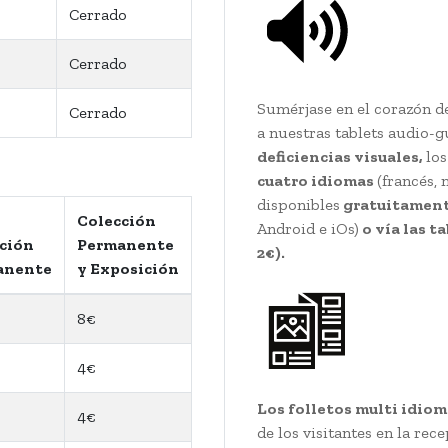
Cerrado
Cerrado
Sumérjase en el corazón de
Cerrado
a nuestras tablets audio-g
deficiencias visuales,
los
cuatro idiomas
(francés, 
disponibles
gratuitamente
Colección
Android e iOs)
o vía las t
ción
Permanente
2€).
anente
y Exposición
8€
4€
Los folletos multi idiom
4€
de los visitantes en la rec