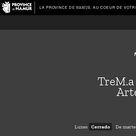
LA PROVINCE DE
, AU COEUR DE VOTR
NAMUR
TreM.a
Art
Lunes
Cerrado
De mart