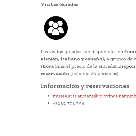
Visitas Guiadas
Las visitas guiadas son disponibles en
franc
alemán, italiano y español,
a grupos de v
/hora
(más el precio de la entrada).
Disponi
reservación
(máximo 20 personas).
Información y reservaciones
musee.arts.anciens@province.namur.
+32 81 77 67 54