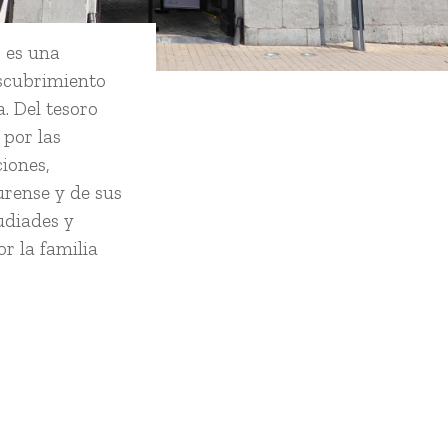
 es una
escubrimiento
a. Del tesoro
 por las
iones,
urense y de sus
udiades y
r la familia