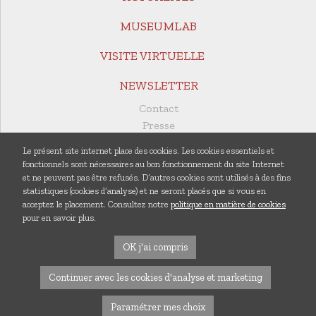
MUSEUMLAB
VISITE VIRTUELLE
NEWSLETTER
Contact
Presse
Revue de presse
Le présent site internet place des cookies. Les cookies essentiels et
Documents utiles
fonctionnels sont nécessaires au bon fonctionnement du site Internet
Rapports annuels
et ne peuvent pas être refusés. D’autres cookies sont utilisés à des fins
statistiques (cookies d’analyse) et ne seront placés que si vous en
Publications
acceptez le placement. Consultez notre
politique en matière de cookies
Centre de documentation
pour en savoir plus.
OK j'ai compris
Mentions Légales
Continuer avec les cookies d'analyse et marketing
Protection des données et cookies
Paramétrer mes choix
Éditeur responsable