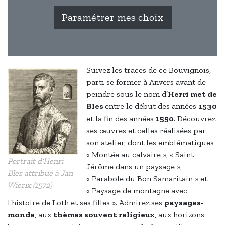
Paramétrer mes choix
Reportage de Canal C sur Henri Bles (Oxygène n°7, 12 août
2020)
Suivez les traces de ce Bouvignois,
parti se former à Anvers avant de
peindre sous le nom d’
Herri met de
Bles
entre le début des années
1530
et la fin des années
1550
. Découvrez
ses œuvres et celles réalisées par
son atelier, dont les emblématiques
« Montée au calvaire », « Saint
Portrait d’Henri
Jérôme dans un paysage »,
Bles attribué à Jan
« Parabole du Bon Samaritain » et
Wierix (1572)
« Paysage de montagne avec
l’histoire de Loth et ses filles ». Admirez ses
paysages-
monde
, aux
thèmes souvent religieux
, aux horizons