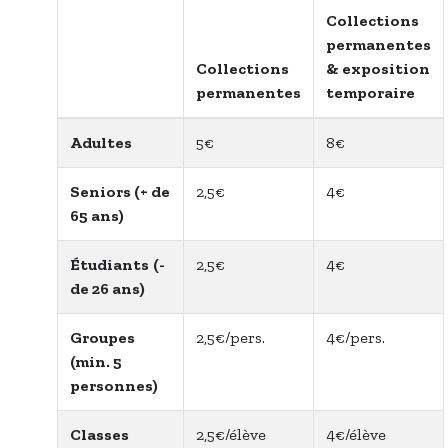
Collections
permanentes
Collections
& exposition
permanentes
temporaire
Adultes
5€
8€
Seniors (+ de
2,5€
4€
65 ans)
Étudiants
(-
2,5€
4€
de 26 ans)
Groupes
2,5€/pers.
4€/pers.
(min. 5
personnes)
Classes
2,5€/élève
4€/élève