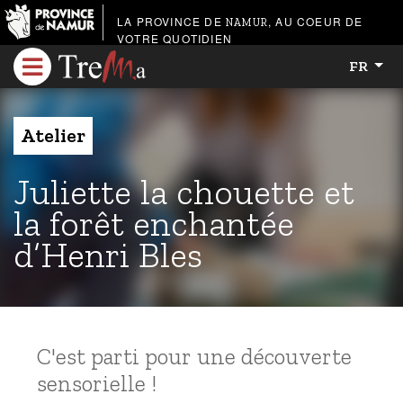
LA PROVINCE DE
, AU COEUR DE
NAMUR
VOTRE QUOTIDIEN
FR
Atelier
Juliette la chouette et
la forêt enchantée
d’Henri Bles
C'est parti pour une découverte
sensorielle !