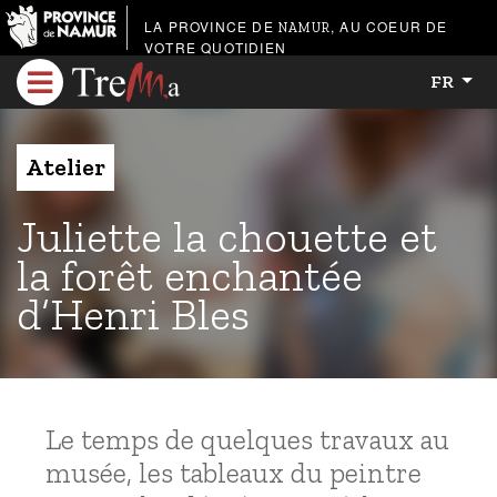
LA PROVINCE DE
, AU COEUR DE
NAMUR
VOTRE QUOTIDIEN
FR
Atelier
Juliette la chouette et
la forêt enchantée
d’Henri Bles
Le temps de quelques travaux au
musée, les tableaux du peintre