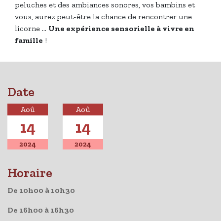
peluches et des ambiances sonores, vos bambins et
vous, aurez peut-être la chance de rencontrer une
licorne …
Une expérience sensorielle à vivre en
famille
!
Date
Aoû
Aoû
14
14
2024
2024
Horaire
De 10h00 à 10h30
De 16h00 à 16h30