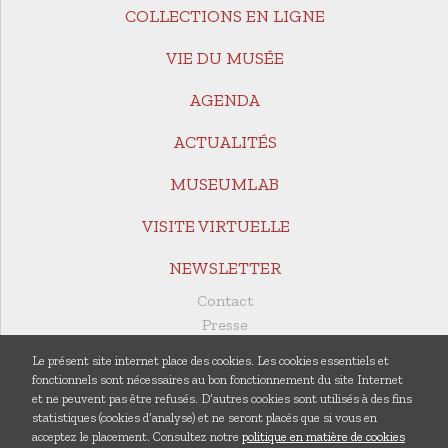
COLLECTIONS EN LIGNE
VIE DU MUSÉE
AGENDA
ACTUALITÉS
MUSEUMLAB
VISITE VIRTUELLE
NEWSLETTER
Contact
Presse
Revue de presse
Le présent site internet place des cookies. Les cookies essentiels et
Documents utiles
fonctionnels sont nécessaires au bon fonctionnement du site Internet
Rapports annuels
et ne peuvent pas être refusés. D’autres cookies sont utilisés à des fins
statistiques (cookies d’analyse) et ne seront placés que si vous en
Publications
acceptez le placement. Consultez notre
politique en matière de cookies
Centre de documentation