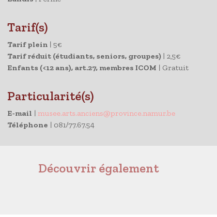
Tarif(s)
Tarif plein
|
5€
Tarif réduit (étudiants, seniors, groupes)
|
2,5€
Enfants (<12 ans), art.27, membres ICOM
|
Gratuit
Particularité(s)
E-mail
|
musee.arts.anciens@province.namur.be
Téléphone
| 081/77.67.54
Découvrir également