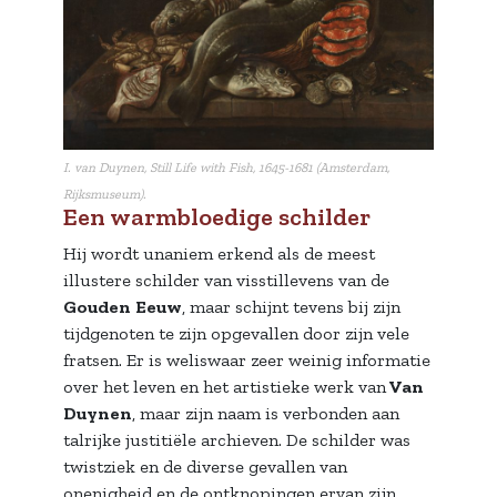
I. van Duynen, Still Life with Fish, 1645-1681 (Amsterdam,
Rijksmuseum).
Een warmbloedige schilder
Hij wordt unaniem erkend als de meest
illustere schilder van visstillevens van de
Gouden
Eeuw
, maar schijnt tevens bij zijn
tijdgenoten te zijn opgevallen door zijn vele
fratsen. Er is weliswaar zeer weinig informatie
over het leven en het artistieke werk van
Van
Duynen
, maar zijn naam is verbonden aan
talrijke justitiële archieven. De schilder was
twistziek en de diverse gevallen van
onenigheid en de ontknopingen ervan zijn