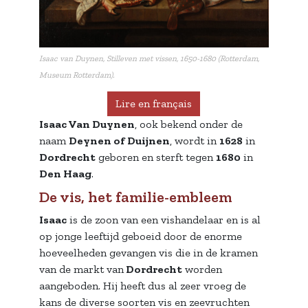
Isaac van Duynen, Stilleven met vissen, 1650-1680 (Rotterdam,
Museum Rotterdam).
Lire en français
Isaac Van Duynen
, ook bekend onder de
naam
Deynen of Duijnen
, wordt in
1628
in
Dordrecht
geboren en sterft tegen
1680
in
Den Haag
.
De vis, het familie-embleem
Isaac
is de zoon van een vishandelaar en is al
op jonge leeftijd geboeid door de enorme
hoeveelheden gevangen vis die in de kramen
van de markt van
Dordrecht
worden
aangeboden. Hij heeft dus al zeer vroeg de
kans de diverse soorten vis en zeevruchten