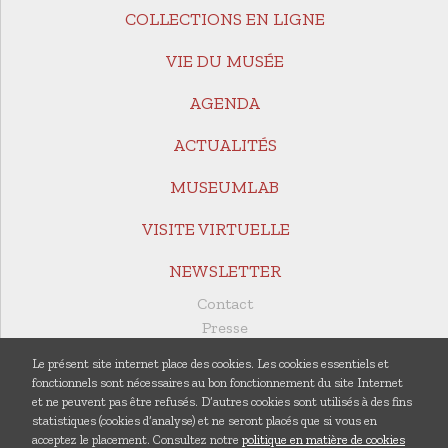
COLLECTIONS EN LIGNE
VIE DU MUSÉE
AGENDA
ACTUALITÉS
MUSEUMLAB
VISITE VIRTUELLE
NEWSLETTER
Contact
Presse
Revue de presse
Le présent site internet place des cookies. Les cookies essentiels et
Documents utiles
fonctionnels sont nécessaires au bon fonctionnement du site Internet
Rapports annuels
et ne peuvent pas être refusés. D’autres cookies sont utilisés à des fins
statistiques (cookies d’analyse) et ne seront placés que si vous en
Publications
acceptez le placement. Consultez notre
politique en matière de cookies
Centre de documentation