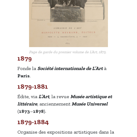
Page de garde du premier volume de
L’Art
, 1875.
1879
Fonde la
Société internationale de L’Art
à
Paris
.
1879-1881
Édite, via
L’Art
, la revue
Musée artistique et
littéraire
, anciennement
Musée Universel
(
1873
–
1878
).
1879-1884
Organise des expositions artistiques dans la