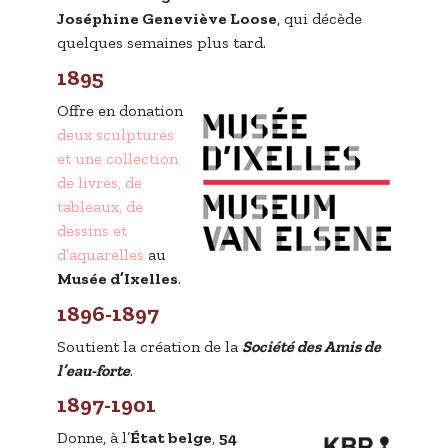
Joséphine Geneviève Loose
, qui décède
quelques semaines plus tard.
1895
Offre en donation
deux sculptures
et une collection
de livres, de
tableaux, de
dessins et
d’aquarelles
au
Musée d’Ixelles
.
1896-1897
Soutient la création de la
Société
des Amis de
l’eau-forte
.
1897-1901
Donne, à l’
État belge
,
54