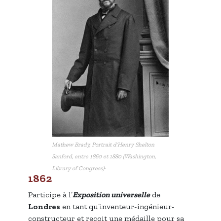
Mathew Brady, Portrait d’Henry Shelton
Sanford, entre 1860 et 1880 (Washington,
.
Library of Congress)
1862
Participe à l’
Exposition universelle
de
Londres
en tant qu’inventeur-ingénieur-
constructeur et reçoit une médaille pour sa