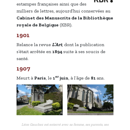
estampes françaises ainsi que des
milliers de lettres, aujourd’hui conservées au
Cabinet des Manuscrits de la Bibliothèque
royale de Belgique
(KBR).
1901
Relance la revue
L’Art
, dont la publication
s’était arrêtée en
1894
suite à ses soucis de
santé.
1907
er
Meurt à
Paris
, le
1
juin
, à l’âge de
81
ans.
Léon Gauchez est enterré avec sa femme, ses parents, ses