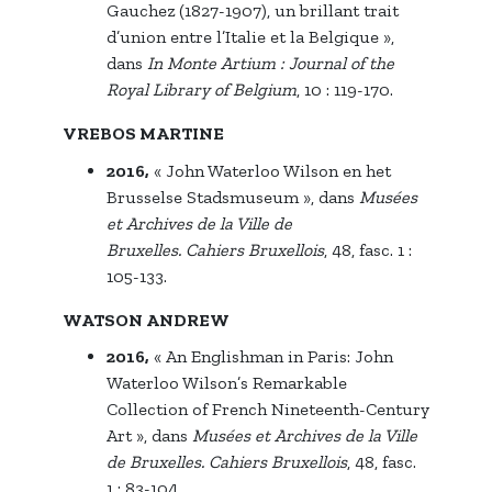
Gauchez (1827-1907), un brillant trait
d’union entre l’Italie et la Belgique »,
dans
In Monte Artium : Journal of the
Royal Library of Belgium
, 10 : 119-170.
VREBOS MARTINE
2016,
« John Waterloo Wilson en het
Brusselse Stadsmuseum », dans
Musées
et Archives de la Ville de
Bruxelles.
Cahiers Bruxellois
, 48, fasc. 1 :
105-133.
WATSON ANDREW
2016,
« An Englishman in Paris: John
Waterloo Wilson’s Remarkable
Collection of French Nineteenth-Century
Art », dans
Musées et Archives de la Ville
de Bruxelles.
Cahiers Bruxellois
, 48, fasc.
1 : 83-104.