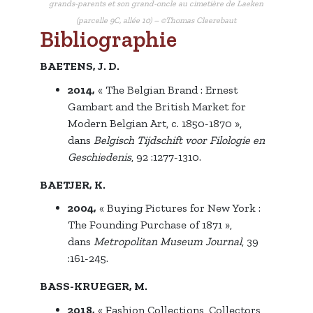
grands-parents et son grand-oncle au cimetière de Laeken
(parcelle 9C, allée 10) – ©Thomas Cleerebaut
Bibliographie
BAETENS, J. D.
2014,
« The Belgian Brand : Ernest
Gambart and the British Market for
Modern Belgian Art, c. 1850-1870 »,
dans
Belgisch Tijdschift voor Filologie en
Geschiedenis
, 92 :1277-1310.
BAETJER, K.
2004,
« Buying Pictures for New York :
The Founding Purchase of 1871 »,
dans
Metropolitan Museum Journal
, 39
:161-245.
BASS-KRUEGER, M.
2018,
« Fashion Collections, Collectors,