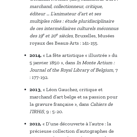
marchand, collectionneur, critique,
éditeur … L’animateur d’art et ses
multiples rôles : étude pluridisciplinaire
de ces intermédiaires culturels méconnus
e
e
des 19
et 20
siècles
, Bruxelles, Musées
royaux des Beaux-Arts : 141-155.
2014,
« La fête artistique « illustrée » du
5 janvier 1850 », dans
In Monte Artium :
Journal of the Royal Library of Belgium
, 7
: 177-192.
2013
, « Léon Gauchez, critique et
marchand d’art belge et sa passion pour
la gravure française », dans
Cahiers de
l’IRHiS
, 9 : 5-20.
2012,
« D’une découverte à l’autre : la
précieuse collection d’autographes de