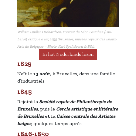
William Quiller Orchardson,
Portrait de Léon Gauchez (Paul
Leroi), critique d’art
, 1895 (Bruxelles, musées royaux des
Beaux-
Arts de Belgique – Photo d’art Speltdoorn & Fils
)
.
In het Nederlands lezen
1825
Naît le
13 août,
à Bruxelles, dans une famille
d’industriels.
1845
Rejoint la
Société royale de Philanthropie de
Bruxelles
, puis le
Cercle artistique et littéraire
de Bruxelles
et la
Caisse centrale des Artistes
belges
, quelques temps après.
1846-1850