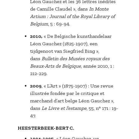
Léon Gauchez et les 36 lettres inédites
de Camille Claudel », dans
In
Monte
Artium : Journal of the Royal Library of
Belgium
, 5 : 69-94.
2010,
« De Belgische kunsthandelaar
Léon Gauchez (1825-1907), een
tijdgenoot van Siegfried Bing »,
dans
Bulletin des Musées royaux des
Beaux-Arts de Belgique
, année 2010, 1 :
212-229.
2009
, « L’Art » (1875-1907) : Une revue
illustrée fondée par le critique et
marchand d’art belge Léon Gauchez »,
dans
Le Livre et l’estampe
, 55, n° 171 : 19-
47.
HEESTERBEEK-BERT C.
1994-1995,
« Léon Gauchez, un