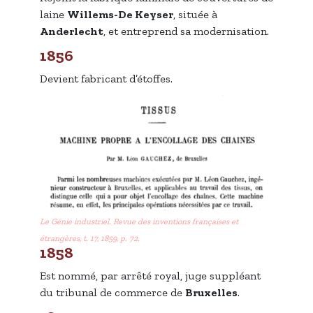
laine
Willems-De Keyser
, située à
Anderlecht
, et entreprend sa modernisation.
1856
Devient fabricant d’étoffes.
Le Génie industriel. Revue des inventions françaises et
étrangères, t. 17, 1859, p. 72.
1858
Est nommé, par arrêté royal, juge suppléant
du tribunal de commerce de
Bruxelles
.