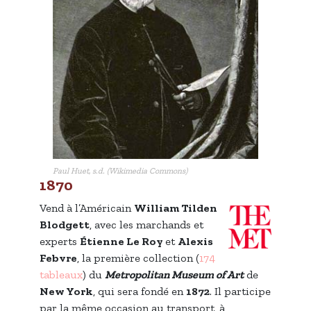
Paul Huet, s.d. (Wikimedia Commons)
1870
Vend à l’Américain
William Tilden
Blodgett
, avec les marchands et
experts
Étienne Le Roy
et
Alexis
Febvre
, la première collection (
174
tableaux
) du
Metropolitan Museum of Art
de
New York
, qui sera fondé en
1872
. Il participe
par la même occasion au transport, à